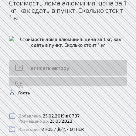
Стоимость лома алюминия: цена за 1
кг, как сдать в пункт. Сколько стоит
1 кг
Написать автору
Гость
Добавлено:
25.02.2019 в 07:37
Размещено до:
25.03.2023
Категория:
ИНОЕ / 其他 / OTHER