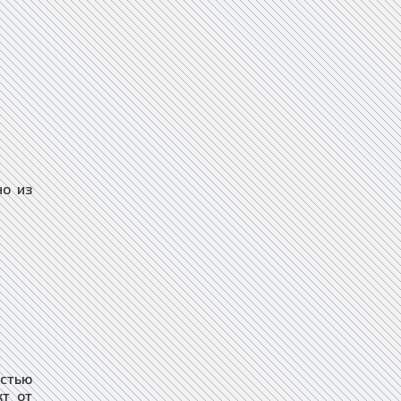
но из
стью
кт от