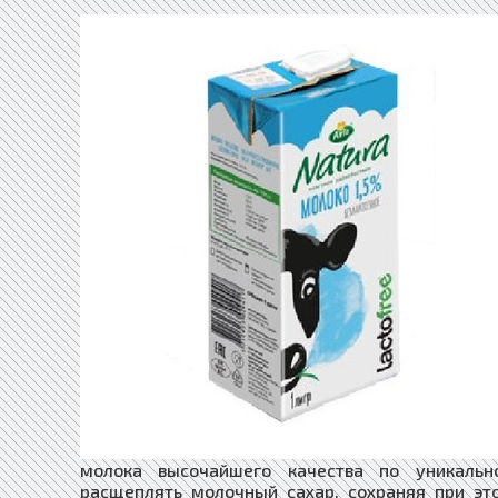
молока высочайшего качества по уникальн
расщеплять молочный сахар, сохраняя при эт