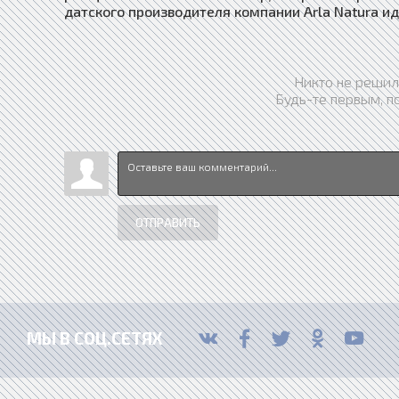
датского производителя компании Arla Natura 
Никто не решил
Будь-те первым, п
ОТПРАВИТЬ
МЫ В СОЦ.СЕТЯХ