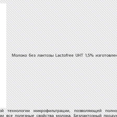
Молоко без лактозы Lactofree UHT 1,5% изготовле
ой технологии микрофильтрации, позволяющей полно
ом все полезные свойства молока. Безлактозный проду