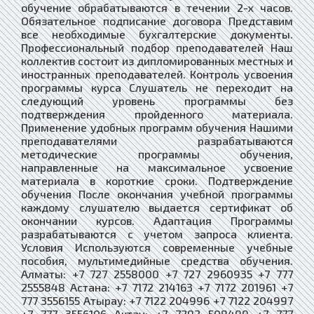
обучение обрабатываются в течении 2-х часов.
Обязательное подписание договора Представим
все необходимые бухгалтерские документы.
Профессиональный подбор преподавателей Наш
коллектив состоит из дипломированных местных и
иностранных преподавателей. Контроль усвоения
программы курса Слушатель не переходит на
следующий уровень программы без
подтверждения пройденного материала.
Применение удобных программ обучения Нашими
преподавателями разрабатываются
методические программы обучения,
направленные на максимальное усвоение
материала в короткие сроки. Подтверждение
обучения После окончания учебной программы
каждому слушателю выдается сертификат об
окончании курсов. Адаптация Программы
разрабатываются с учетом запроса клиента.
Условия Используются современные учебные
пособия, мультимедийные средства обучения.
Алматы: +7 727 2558000 +7 727 2960935 +7 777
2555848 Астана: +7 7172 214163 +7 7172 201961 +7
777 3556155 Атырау: +7 7122 204996 +7 7122 204997
+7 777 3556106 Актау: +7 7292 508499 +7 777