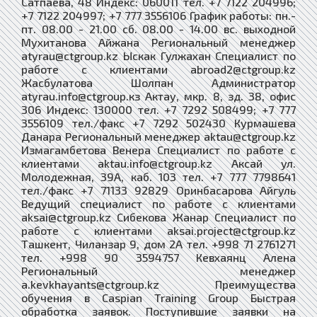
Сатпаева, 48 Индекс: 060011 тел. +7 7122 204996;
+7 7122 204997; +7 777 3556106 График работы: пн.-
пт. 08.00 - 21.00 сб. 08.00 - 14.00 вс. выходной
Мухитанова Айжана Региональный менеджер
atyrau@ctgroup.kz Ыскак Гулжахан Специалист по
работе с клиентами abroad2@ctgroup.kz
Жасбулатова Шолпан Администратор
atyrau.info@ctgroup.кз Актау, мкр. 8, зд. 38, офис
306 Индекс: 130000 тел. +7 7292 508499; +7 777
3556109 тел./факс +7 7292 502430 Курмашева
Данара Региональный менеджер aktau@ctgroup.kz
Измагамбетова Венера Специалист по работе с
клиентами aktau.info@ctgroup.kz Аксай ул.
Молодежная, 39А, каб. 103 тел. +7 777 7798641
тел./факс +7 71133 92829 Оринбасарова Айгуль
Ведущий специалист по работе с клиентами
aksai@ctgroup.kz Сибекова Жанар Специалист по
работе с клиентами aksai.project@ctgroup.kz
Ташкент, Чиланзар 9, дом 2А тел. +998 71 2761271
тел. +998 90 3594757 Кевхаянц Алена
Региональный менеджер
a.kevkhayants@ctgroup.kz Преимущества
обучения в Caspian Training Group Быстрая
обработка заявок. Поступившие заявки на