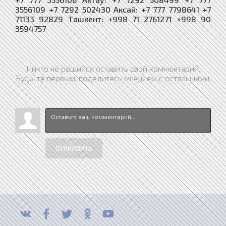
3556109 +7 7292 502430 Аксай: +7 777 7798641 +7
71133 92829 Ташкент: +998 71 2761271 +998 90
3594757
Никто не решился оставить свой комментарий.
Будь-те первым, поделитесь мнением с остальными.
ОТПРАВИТЬ