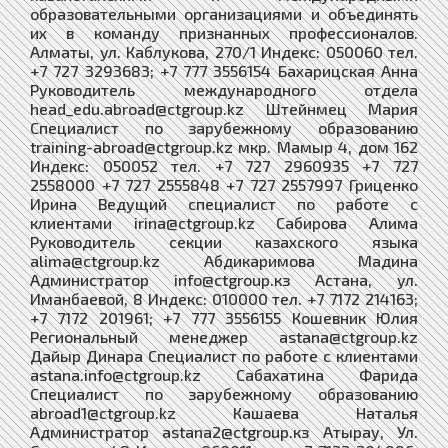
образовательными организациями и объединять
их в команду признанных профессионалов.
Алматы, ул. Каблукова, 270/1 Индекс: 050060 тел.
+7 727 3293683; +7 777 3556154 Бахарицская Анна
Руководитель международного отдела
head_edu.abroad@ctgroup.kz Штейнмец Мария
Специалист по зарубежному образованию
training-abroad@ctgroup.kz мкр. Мамыр 4, дом 162
Индекс: 050052 тел. +7 727 2960935 +7 727
2558000 +7 727 2555848 +7 727 2557997 Гриценко
Ирина Ведущий специалист по работе с
клиентами irina@ctgroup.kz Сабирова Алима
Руководитель секции казахского языка
alima@ctgroup.kz Абдикаримова Мадина
Администратор info@ctgroup.кз Астана, ул.
Иманбаевой, 8 Индекс: 010000 тел. +7 7172 214163;
+7 7172 201961; +7 777 3556155 Кошевник Юлия
Региональный менеджер astana@ctgroup.kz
Дайыр Динара Специалист по работе с клиентами
astana.info@ctgroup.kz Сабахатина Фарида
Специалист по зарубежному образованию
abroad1@ctgroup.kz Кашаева Наталья
Администратор astana2@ctgroup.кз Атырау, Ул.