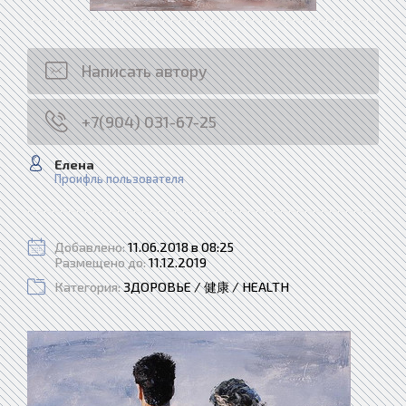
Написать автору
+7(904) 031-67-25
Елена
Проифль пользователя
Добавлено:
11.06.2018 в 08:25
Размещено до:
11.12.2019
Категория:
ЗДОРОВЬЕ / 健康 / HEALTH