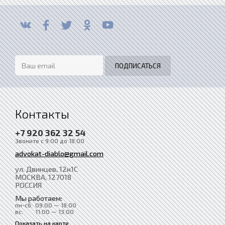
Контакты
+7 920 362 32 54
Звоните с 9:00 до 18:00
advokat-diablo@gmail.com
ул. Двинцев, 12к1С
МОСКВА
, 127018
РОССИЯ
Мы работаем:
пн-сб:
09:00 — 18:00
вс:
11:00 — 13:00
Показать на карте