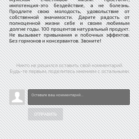
импотенция-это бездействие, а не болезнь.
Продлите свою молодость, удовольствие от
собственной значимости. Дарите радость от
полноценной жизни себе и своим любимым
долгие годы. 100 процентов натуральный продукт.
Не вызывает привыкания и побочных эффектов.
Без гормонов и консервантов. Звоните!
Никто не решился оставить свой комментарий.
Будь-те первым, поделитесь мнением с остальными.
ОТПРАВИТЬ