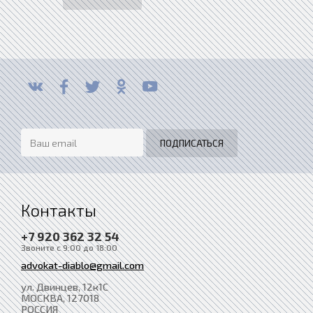
Контакты
+7 920 362 32 54
Звоните с 9:00 до 18:00
advokat-diablo@gmail.com
ул. Двинцев, 12к1С
МОСКВА
, 127018
РОССИЯ