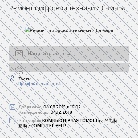
Ремонт цифровой техники / Самара
Написать автору
Гость
Проифль пользователя
Добавлено:
04.08.2015 в 10:02
Размещено до:
04.12.2018
Категория:
КОМПЬЮТЕРНАЯ ПОМОЩЬ / 的电脑
帮助 / COMPUTER HELP