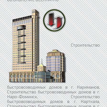
Строительство быстровозводимых домов в г. Нариманов, Строительство быстровозводимых домов в г. Наро-Фоминск, Строительство быстровозводимых домов в г. Нарткала, Строительство быстровозводимых домов в г. Нарьян-Мар, Строительство быстровозводимых домов в г. Находка, Строительство быстровозводимых домов в г. Невель, Строительство быстровозводимых домов в г. Невельск, Строительство быстровозводимых домов в г. Невинномысск, Строительство быстровозводимых домов в г. Невьянск, Строительство быстровозводимых домов в г. Нелидово, Строительство быстровозводимых домов в г. Неман, Строительство быстровозводимых домов в г. Нерехта, Строительство быстровозводимых домов в г. Нерчинск, Строительство быстровозводимых домов в г. Нерюнгри, Строительство быстровозводимых домов в г. Лысково, Строительство быстровозводимых домов в г. Лысьва, Строительство быстровозводимых домов в г. Лыткарино, Строительство быстровозводимых домов в г. Льгов, Строительство быстровозводимых домов в г. Любань, Строительство быстровозводимых домов в г. Люберцы, Строительство быстровозводимых домов в г. Любим, Строительство быстровозводимых домов в г. Людиново, Строительство быстровозводимых домов в г. Лянтор, Строительство быстровозводимых домов в г. Магадан, Строительство быстровозводимых домов в г. Котовск, Строительство быстровозводимых домов в г. Кохма, Строительство быстровозводимых домов в г. Красавино, Строительство быстровозводимых домов в г. Красноармейск, Строительство быстровозводимых домов в г. Красновишерск, Строительство быстровозводимых домов в г. Красногорск, Строительство быстровозводимых домов в г. Краснодар, Строительство быстровозводимых домов в г. Краснозаводск, Строительство быстровозводимых домов в г. Краснознаменск, Строительство быстровозводимых домов в г. Краснокаменск, Строительство быстровозводимых домов в г. Краснокамск, Строительство быстровозводимых домов в г. Красноперекопск, Строительство быстровозводимых домов в г. Краснослободск, Строительство быстровозводимых домов в г. Шебекино, Строительство быстровозводимых домов в г. Шелехов, Строительство быстровозводимых домов в г. Шенкурск, Строительство быстровозводимых домов в г. Шилка, Строительство быстровозводимых домов в г. Шимановск, Строительство быстровозводимых домов в г. Шиханы, Строительство быстровозводимых домов в г. Шлиссельбург, Строительство быстровозводимых домов в г. Шумерля, Строительство быстровозводимых домов в г. Шумиха, Строительство быстровозводимых домов в г. Шуя, Строительство быстровозводимых домов в г. Щёкино, Строительство быстровозводимых домов в г. Щёлкино, Строительство быстровозводимых домов в г. Щёлково, Строительство быстровозводимых домов в г. Щигры, Строительство быстровозводимых домов в г. Щучье, Строительство быстровозводимых домов в г. Электрогорск, Строительство быстровозводимых домов в г. Электросталь, Строительство быстровозводимых домов в г. Электроугли, Строительство быстровозводимых домов в г. Элиста, Строительство быстровозводимых домов в г. Энгельс, Строительство быстровозводимых домов в г. Эртиль, Строительство быстровозводимых домов в г. Югорск, Строительство быстровозводимых домов в г. Южа, Строительство быстровозводимых домов в г. Южно-Сахалинск, Строительство быстровозводимых домов в г. Южно-Сухокумск, Строительство быстровозводимых домов в г. Южноуральск, Строительство быстровозводимых домов в г. Юрга, Строительство быстровозводимых домов в г. Юрьев-Польский, Строительство быстровозводимых домов в г. Юрьевец, Строительство быстровозводимых домов в г. Юрюзань, Строительство быстровозводимых домов в г. Юхнов, Строительство быстровозводимых домов в г. Ядрин, Строительство быстровозводимых домов в г. Якутск, Строительство быстровозводимых домов в г. Ялта, Строительство быстровозводимых домов в г. Ялуторовск, Строительство быстровозводимых домов в г. Янаул, Строительство быстровозводимых домов в г. Яранск, Строительство быстровозводимых домов в г. Яровое, Строительство быстровозводимых домов в г. Ярославль, Строительство быстровозводимых домов в г. Ярцево, Строительство быстровозводимых домов в г. Ясногорск, Строительство быстровозводимых домов в г. Ясный, Строительство быстровозводимых домов в г. Первомайск, Строительство быстровозводимых домов в г. Первоуральск, Строительство быстровозводимых домов в г. Перевоз, Строительство быстровозводимых домов в г. Пересвет, Строительство быстровозводимых домов в г. Переславль-Залесский, Строительство быстровозводимых домов в г. Пермь, Строительство быстровозводимых домов в г. Пестово, Строительство быстровозводимых домов в г. Петров Вал, Строительство быстровозводимых домов в г. Петровск, Строительство быстровозводимых домов в г. Петровск-Забайкальский, Строительство быстровозводимых домов в г. Петрозаводск, Строительство быстровозводимых домов в г. Петропавловск-Камчатский, Строительство быстровозводимых домов в г. Новоуральск, Строительство быстровозводимых домов в г. Новохопёрск, Строительство быстровозводимых домов в г. Новочебоксарск, Строительство быстровозводимых домов в г. Новочеркасск, Строительство быстровозводимых домов в г. Новошахтинск, Строительство быстровозводимых домов в г. Новый Оскол, Строительство быстровозводимых домов в г. Новый Уренгой, Строительство быстровозводимых домов в г. Ногинск, Строительство быстровозводимых домов в г. Нолинск, Строительство быстровозводимых домов в г. Норильск, Строительство быстровозводимых домов в г. Ноябрьск, Строительство быстровозводимых домов в г. Нурлат, Строительство быстровозводимых домов в г. Нытва, Строительство быстровозводимых домов в г. Нижний Тагил, Строительство быстровозводимых домов в г. Нижняя Салда, Строительство быстровозводимых домов в г. Нижняя Тура, Строительство быстровозводимых домов в г. Николаевск, Строительство быстровозводимых домов в г. Николаевск-на-Амуре, Строительство быстровозводимых домов в г. Никольск, Строительство быстровозводимых домов в г. Никольское, Строительство быстровозводимых домов в г. Новая Ладога, Строительство быстровозводимых домов в г. Новая Ляля, Строительство быстровозводимых домов в г. Новоалександровск, Строительство быстровозводимых домов в г. Новоалтайск, Строительство быстровозводимых домов в г. Новоаннинский, Строительство быстровозводимых домов в г. Нововоронеж, Строительство быстровозводимых домов в г. Новодвинск, Строительство быстровозводимых домов в г. Новозыбков, Строительство быстровозводимых домов в г. Советский, Строительство быстровозводимых домов в г. Сокол, Строительство быстровозводимых домов в г. Солигалич, Строительство быстровозводимых домов в г. Соликамск, Строительство быстровозводимых домов в г. Солнечногорск, Строительство быстровозводимых домов в г. Соль-Илецк, Строительство быстровозводимых домов в г. Сольвычегодск, Строительство быстровозводимых домов в г. Сольцы, Строительство быстровозводимых домов в г. Сорочинск, Строительство быстровозводимых домов в г. Сорск, Строительство быстровозводимых домов в г. Сортавала, Строительство быстровозводимых домов в г. Сосенский, Строительство быстровозводимых домов в г. Сосновка, Строительство быстровозводимых домов в г. Сосновоборск, Строительство быстровозводимых домов в г. Сосновый Бор, Строительство быстровозводимых домов в г. Сосногорск, Строительство быстровозводимых домов в г. Сочи, Строительство быстровозводимых домов в г. Спас-Деменск, Строительство быстровозводимых домов в г. Абаза, Строительство быстровозводимых домов в г. Абакан, Строительство быстровозводимых домов в г. Абдулино, Строительство быстровозводимых домов в г. Абинск, Строительство быстровозводимых домов в г. Агидель, Строительство быстровозводимых домов в г. Агрыз, Строительство быстровозводимых домов в г. Адыгейск, Строительство быстровозводимых домов в г. Азнакаево, Строительство быстровозводимых домов в г. Азов, Строительство быстровозводимых домов в г. Ак-Довурак, Строительство быстровозводимых домов в г. Аксай, Строительство быстровозводимых домов в г. Алагир, Строительство быстровозводимых домов в г. Алапаевск, Строительство быстровозводимых домов в г. Алатырь, Строительство быстровозводимых домов в г. Алдан, Строительство быстровозводимых домов в г. Алейск, Строительство быстровозводимых домов в г. Александров, Строительство быстровозводимых домов в г. Александровск, Строительство быстровозводимых домов в г. Александровск-Сахалинский, Строительство быстровозводимых домов в г. Алексеевка, Строительство быстровозводимых домов в г. Алексин, Строительство быстровозводимых домов в г. Алзамай, Строительство быстровозводимых домов в г. Алупка, Строительство быстровозводимых домов в г. Алушта, Строительство быстровозводимых домов в г. Альметьевск, Строительство быстровозводимых домов в г. Амурск, Строительство быстровозводимых домов в г. Анадырь, Строительство быстровозводимых домов в г. Анапа, Строительство быстровозводимых домов в г. Ангарск, Строительство быстровозводимых домов в г. Андреаполь, Строительство быстровозводимых домов в г. Анжеро-Судженск, Строительство быстровозводимых домов в г. Анива, Строительство быстровозводимых домов в г. Апатиты, Строительство быстровозводимых домов в г. Апрелевка, Строительство быстровозводимых домов в г. Апшеронск, Строительство быстровозводимых домов в г. Арамиль, Строительство быстровозводимых домов в г. Аргун, Строительство быстровозводимых домов в г. Ардатов, Строительство быстровозводимых домов в г. Ардон, Строительство быстровозводимых домов в г. Арзамас, Строительство быстровозводимых домов в г. Аркадак, Строительство быстровозводимых домов в г. Армавир, Строительство быстровозводимых домов в г. Армянск, Строительство быстровозводимых домов в г. Арсеньев, Строительство быстровозводимых домов в г. Арск, Строительство быстровозводимых домов в г. Артём, Строительство быстровозводимых домов в г. Артёмовск, Строительство быстровозводимых домов в г. Артёмовский, Строительство быстровозводимых домов в г. Архангельск, Строительство быстровозводимых домов в г. Асбест, Строительство быстровозводимых домов в г. Асино, Строительство быстровозводимых домов в г. Астрахань, Строительство быстровозводимы