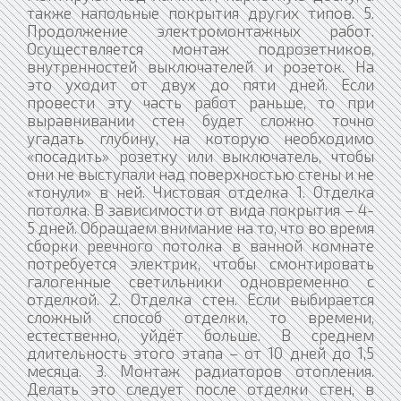
также напольные покрытия других типов. 5.
Продолжение электромонтажных работ.
Осуществляется монтаж подрозетников,
внутренностей выключателей и розеток. На
это уходит от двух до пяти дней. Если
провести эту часть работ раньше, то при
выравнивании стен будет сложно точно
угадать глубину, на которую необходимо
«посадить» розетку или выключатель, чтобы
они не выступали над поверхностью стены и не
«тонули» в ней. Чистовая отделка 1. Отделка
потолка. В зависимости от вида покрытия – 4-
5 дней. Обращаем внимание на то, что во время
сборки реечного потолка в ванной комнате
потребуется электрик, чтобы смонтировать
галогенные светильники одновременно с
отделкой. 2. Отделка стен. Если выбирается
сложный способ отделки, то времени,
естественно, уйдёт больше. В среднем
длительность этого этапа – от 10 дней до 1,5
месяца. 3. Монтаж радиаторов отопления.
Делать это следует после отделки стен, в