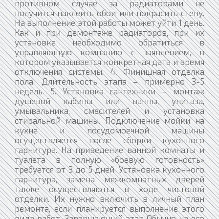
противном случае за радиаторами не
получится наклеить обои или покрасить стену.
На выполнение этой работы может уйти 1 день.
Как и при демонтаже радиаторов, при их
установке необходимо обратиться в
управляющую компанию с заявлением, в
котором указывается конкретная дата и время
отключения системы. 4. Финишная отделка
пола. Длительность этапа – примерно 3-5
недель. 5. Установка сантехники – монтаж
душевой кабины или ванны, унитаза,
умывальника, смесителей и установка
стиральной машины. Подключение мойки на
кухне и посудомоечной машины
осуществляется после сборки кухонного
гарнитура. На приведение ванной комнаты и
туалета в полную «боевую готовность»
требуется от 3 до 5 дней. Установка кухонного
гарнитура, замена межкомнатных дверей
также осуществляются в ходе чистовой
отделки. Их нужно включить в личный план
ремонта, если планируется выполнение этого
вида работ. Завершающий этап Обычно на его