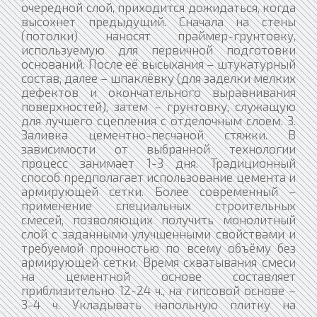
очередной слой, приходится дожидаться, когда
высохнет предыдущий. Сначала на стены
(потолки) наносят праймер-грунтовку,
используемую для первичной подготовки
оснований. После её высыхания – штукатурный
состав, далее – шпаклёвку (для заделки мелких
дефектов и окончательного выравнивания
поверхностей), затем – грунтовку, служащую
для лучшего сцепления с отделочным слоем. 3.
Заливка цементно-песчаной стяжки. В
зависимости от выбранной технологии
процесс занимает 1-3 дня. Традиционный
способ предполагает использование цемента и
армирующей сетки. Более современный –
применение специальных строительных
смесей, позволяющих получить монолитный
слой с заданными улучшенными свойствами и
требуемой прочностью по всему объёму без
армирующей сетки. Время схватывания смеси
на цементной основе составляет
приблизительно 12-24 ч., на гипсовой основе –
3-4 ч. Укладывать напольную плитку на