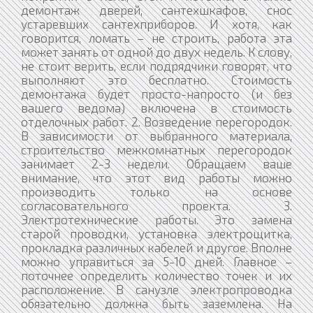
демонтаж дверей, сантехшкафов, снос
устаревших сантехприборов. И хотя, как
говорится, ломать – не строить, работа эта
может занять от одной до двух недель. К слову,
не стоит верить, если подрядчики говорят, что
выполняют это бесплатно. Стоимость
демонтажа будет просто-напросто (и без
вашего ведома) включена в стоимость
отделочных работ. 2. Возведение перегородок.
В зависимости от выбранного материала,
строительство межкомнатных перегородок
занимает 2-3 недели. Обращаем ваше
внимание, что этот вид работы можно
производить только на основе
согласовательного проекта. 3.
Электротехнические работы. Это замена
старой проводки, установка электрощитка,
прокладка различных кабелей и другое. Вполне
можно управиться за 5-10 дней. Главное –
поточнее определить количество точек и их
расположение. В санузле электропроводка
обязательно должна быть заземлена. На