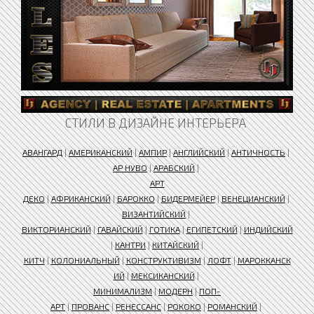
СТИЛИ В ДИЗАЙНЕ ИНТЕРЬЕРА
АВАНГАРД
|
АМЕРИКАНСКИЙ
|
АМПИР
|
АНГЛИЙСКИЙ
|
АНТИЧНОСТЬ
|
АР НУВО
|
АРАБСКИЙ
|
АРТ
ДЕКО
|
АФРИКАНСКИЙ
|
БАРОККО
|
БИДЕРМЕЙЕР
|
ВЕНЕЦИАНСКИЙ
|
ВИЗАНТИЙСКИЙ
|
ВИКТОРИАНСКИЙ
|
ГАВАЙСКИЙ
|
ГОТИКА
|
ЕГИПЕТСКИЙ
|
ИНДИЙСКИЙ
|
КАНТРИ
|
КИТАЙСКИЙ
|
КИТЧ
|
КОЛОНИАЛЬНЫЙ
|
КОНСТРУКТИВИЗМ
|
ЛОФТ
|
МАРОККАНСК
ИЙ
|
МЕКСИКАНСКИЙ
|
МИНИМАЛИЗМ
|
МОДЕРН
|
ПОП-
АРТ
|
ПРОВАНС
|
РЕНЕССАНС
|
РОКОКО
|
РОМАНСКИЙ
|