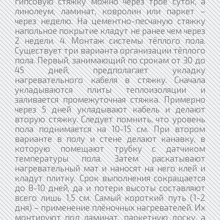
гипсовую стяжку можно через трое суток, а
линолеум, ламинат, ковролин или паркет –
через неделю. На цементно-песчаную стяжку
напольное покрытие кладут не ранее чем через
2 недели. 4. Монтаж системы тёплого пола.
Существует три варианта организации тёплого
пола. Первый, занимающий по срокам от 30 до
45 дней, предполагает укладку
нагревательного кабеля в стяжку. Сначала
укладываются плиты теплоизоляции и
заливается промежуточная стяжка. Примерно
через 5 дней укладывают кабель и делают
вторую стяжку. Следует помнить, что уровень
пола поднимается на 10-15 см. При втором
варианте в полу и стене делают канавку, в
которую помещают трубку с датчиком
температуры пола. Затем раскатывают
нагревательный мат и наносят на него клей и
кладут плитку. Срок выполнения сокращается
до 8-10 дней, да и потери высоты составляют
всего лишь 1,5 см. Самый короткий путь (1-2
дня) – применение плёночных нагревателей. Их
монтируют под ламинат, паркетную доску, а