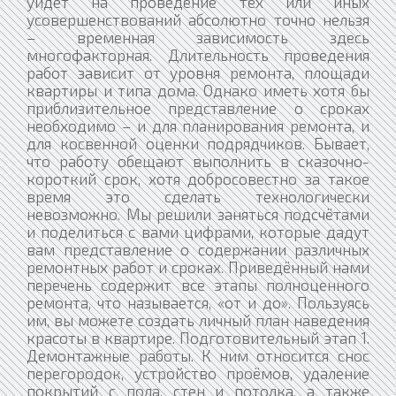
уйдёт на проведение тех или иных
усовершенствований абсолютно точно нельзя
– временная зависимость здесь
многофакторная. Длительность проведения
работ зависит от уровня ремонта, площади
квартиры и типа дома. Однако иметь хотя бы
приблизительное представление о сроках
необходимо – и для планирования ремонта, и
для косвенной оценки подрядчиков. Бывает,
что работу обещают выполнить в сказочно-
короткий срок, хотя добросовестно за такое
время это сделать технологически
невозможно. Мы решили заняться подсчётами
и поделиться с вами цифрами, которые дадут
вам представление о содержании различных
ремонтных работ и сроках. Приведённый нами
перечень содержит все этапы полноценного
ремонта, что называется, «от и до». Пользуясь
им, вы можете создать личный план наведения
красоты в квартире. Подготовительный этап 1.
Демонтажные работы. К ним относится снос
перегородок, устройство проёмов, удаление
покрытий с пола, стен и потолка, а также