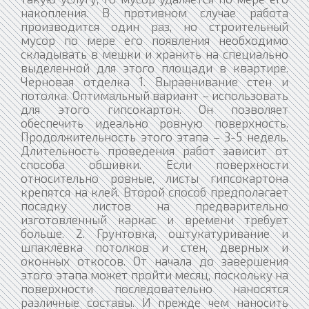
накопления. В противном случае работа
производится один раз, но строительный
мусор по мере его появления необходимо
складывать в мешки и хранить на специально
выделенной для этого площади в квартире.
Черновая отделка 1. Выравнивание стен и
потолка. Оптимальный вариант – использовать
для этого гипсокартон. Он позволяет
обеспечить идеально ровную поверхность.
Продолжительность этого этапа – 3-5 недель.
Длительность проведения работ зависит от
способа обшивки. Если поверхности
относительно ровные, листы гипсокартона
крепятся на клей. Второй способ предполагает
посадку листов на предварительно
изготовленный каркас и времени требует
больше. 2. Грунтовка, оштукатуривание и
шпаклёвка потолков и стен, дверных и
оконных откосов. От начала до завершения
этого этапа может пройти месяц, поскольку на
поверхности последовательно наносятся
различные составы. И прежде чем наносить