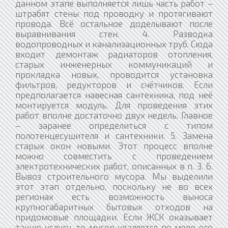
данном этапе выполняется лишь часть работ –
штрабят стены под проводку и протягивают
провода. Всё остальное доделывают после
выравнивания стен. 4. Разводка
водопроводных и канализационных труб. Сюда
входит демонтаж радиаторов отопления,
старых инженерных коммуникаций и
прокладка новых, проводится установка
фильтров, редукторов и счётчиков. Если
предполагается навесная сантехника, под неё
монтируется модуль. Для проведения этих
работ вполне достаточно двух недель. Главное
– заранее определиться с типом
полотенцесушителя и сантехники. 5. Замена
старых окон новыми. Этот процесс вполне
можно совместить с проведением
электротехнических работ, описанных в п. 3. 6.
Вывоз строительного мусора. Мы выделили
этот этап отдельно, поскольку не во всех
регионах есть возможность выноса
крупногабаритных бытовых отходов на
придомовые площадки. Если ЖСК оказывает
такую услугу, то мусор удаляется по мере его