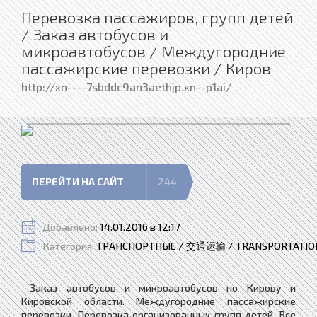
Перевозка пассажиров, групп детей
/ Заказ автобусов и
микроавтобусов / Междугородние
пассажирские перевозки / Киров
http://xn----7sbddc9an3aethjp.xn--p1ai/
ПЕРЕЙТИ НА САЙТ
244
Добавлено:
14.01.2016 в 12:17
Категория:
ТРАНСПОРТНЫЕ / 交通运输 / TRANSPORTATIO
Заказ автобусов и микроавтобусов по Кирову и
Кировской области. Междугородние пассажирские
перевозки. Перевозка организованных групп детей. Все