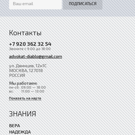
Контакты
+7 920 362 32 54
Звоните с 9:00 до 18:00
advokat-diablo@gmail.com
ул. Двинцев, 12к1С
МОСКВА
, 127018
РОССИЯ
Мы работаем:
пн-сб:
09:00 — 18:00
вс:
11:00 — 13:00
Показать на карте
ЗНАНИЯ
ВЕРА
НАДЕЖДА