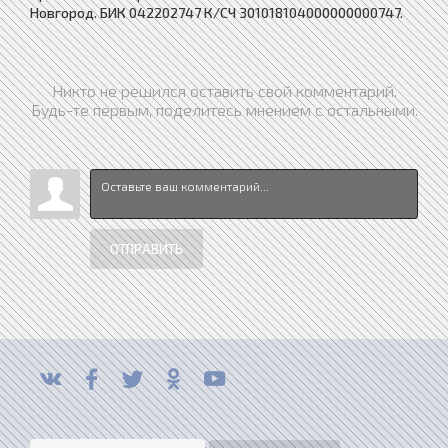
Новгород. БИК 042202747 К/СЧ 301018104000000000747.
Никто не решился оставить свой комментарий.
Будь-те первым, поделитесь мнением с остальными.
ОТПРАВИТЬ