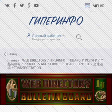
МЕНЮ
ГИПЕРИНФО
Личный кабинет
Вход и регистрация
Назад
Главная
»
WEB DIRECTORY / HIPERINFO
»
ТОВАРЫ И УСЛУГИ / 产
品与服务 / PRODUCTS AND SERVICES
»
ТРАНСПОРТНЫЕ / 交通运
输 / TRANSPORTATION