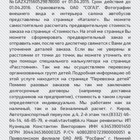
№GAZX21560529878000 от 01.04.2015. Срок действия до
01.04.2016. Страхователь ОАО "СОГАЗ". Фотографии
внешнего вида и интерьера салона автобусов
представлены на странице «Каталог». Вы можете
самостоятельно рассчитать предварительную стоимость
заказа на странице «Стоимость». На этой же странице Вы
можете сформировать предварительный заказ и
отправить нам, после чего диспетчер свяжется с Вами для
уточнения деталей заказа. Если вы не уверены в
расстоянии от точки до точки, вы можете уточнить его
при помощи специального калькулятора на странице
«Расстояния». Так же мы осуществляем перевозку
организованных групп детей. Подробная информацию об
этой услуге находится на странице "Перевозка детей"
Помимо разовых заказов мы так же заключаем
долгосрочные договоры (например доставка
сотрудников на предприятие), стоимость в таком случае
определяется индивидуально. Мы работаем как за
наличный, так и за безналичный расчет. г. Киров,
Автотранспортный переулок д.4, 2-й этаж тел.(8332) 46-
64-14, 46-85-79, e-mail:vtavto@bk.ru Наши реквизиты: ИП
Кузнецов Константин Викторович ИНН 434539001450
ОГРН 304434536000325 Р/СЧ 40802810723900000051 в
Приволжском филиале ОАО АКБ "Росбанк" г. Нижний