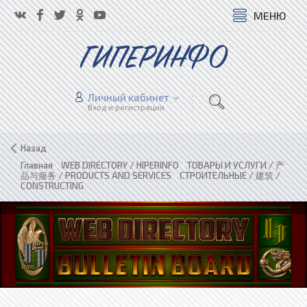
МЕНЮ
ГИПЕРИНФО
Личный кабинет
Вход и регистрация
Назад
Главная
»
WEB DIRECTORY / HIPERINFO
»
ТОВАРЫ И УСЛУГИ / 产
品与服务 / PRODUCTS AND SERVICES
»
СТРОИТЕЛЬНЫЕ / 建筑 /
CONSTRUCTING