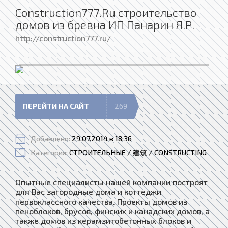
Construction777.Ru строительство
домов из бревна ИП Панарин Я.Р.
http://construction777.ru/
ПЕРЕЙТИ НА САЙТ
269
Добавлено:
29.07.2014 в 18:36
Категория:
СТРОИТЕЛЬНЫЕ / 建筑 / CONSTRUCTING
Опытные специалисты нашей компании построят
для Вас загородные дома и коттеджи
первоклассного качества. Проекты домов из
пеноблоков, брусов, финских и канадских домов, а
также домов из керамзитобетонных блоков и