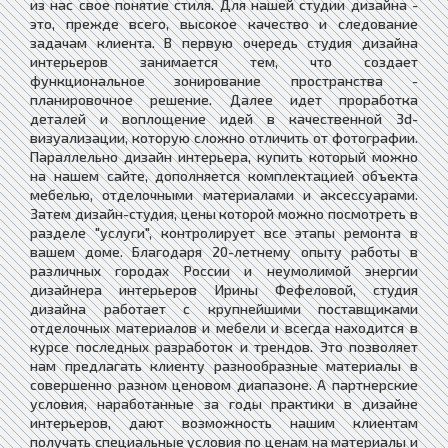
из нас свое понятие стиля. Для нашей студии дизайна -
это, прежде всего, высокое качество и следование
задачам клиента. В первую очередь студия дизайна
интерьеров занимается тем, что создает
функциональное зонирование пространства -
планировочное решение. Далее идет проработка
деталей и воплощение идей в качественной 3d-
визуализации, которую сложно отличить от фотографии.
Параллельно дизайн интерьера, купить который можно
на нашем сайте, дополняется комплектацией объекта
мебелью, отделочными материалами и аксессуарами.
Затем дизайн-студия, цены которой можно посмотреть в
разделе "услуги", контролирует все этапы ремонта в
вашем доме. Благодаря 20-летнему опыту работы в
различных городах России и неумолимой энергии
дизайнера интерьеров Ирины Фефеловой, студия
дизайна работает с крупнейшими поставщиками
отделочных материалов и мебели и всегда находится в
курсе последных разработок и трендов. Это позволяет
нам предлагать клиенту разнообразные материалы в
совершенно разном ценовом диапазоне. А партнерские
условия, наработанные за годы практики в дизайне
интерьеров, дают возможность нашим клиентам
получать специальные условия по ценам на материалы и