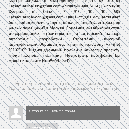
Магнит Филиал в Екатеринбурге +7 912 05 010 05
FefelovaIrinaEkb@gmail.com ул.Малышева 51 БЦ Высоцкий
Филиал в Сочи +7 915 10 10 505
FefelovaIrinaSochi@gmail.com. Наша студия осуществляет
большой комплекс услуг в области дизайна интерьеров
жилых помещений в Москве. Создание дизайн-проектов,
декорирование, строительство и авторский надзор,
авторские разработки. Cтроители высокой
квалификации. Обращайтесь к нам по телефону: +7 (915)
101-05-05. Индивидуальный подход к каждому проекту.
Гибкая ценовая политика. Посмотреть портфолио Вы
можете на сайте IrinaFefelova.Ru
Никто не решился оставить свой комментарий.
Будь-те первым, поделитесь мнением с остальными.
ОТПРАВИТЬ