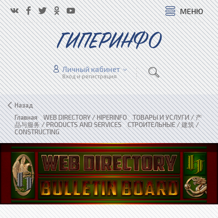
МЕНЮ
ГИПЕРИНФО
Личный кабинет
Вход и регистрация
Назад
Главная
»
WEB DIRECTORY / HIPERINFO
»
ТОВАРЫ И УСЛУГИ / 产
品与服务 / PRODUCTS AND SERVICES
»
СТРОИТЕЛЬНЫЕ / 建筑 /
CONSTRUCTING