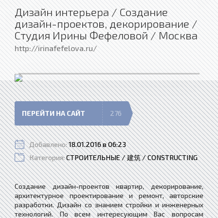
Дизайн интерьера / Создание
дизайн-проектов, декорирование /
Студия Ирины Фефеловой / Москва
http://irinafefelova.ru/
ПЕРЕЙТИ НА САЙТ
276
Добавлено:
18.01.2016 в 06:23
Категория:
СТРОИТЕЛЬНЫЕ / 建筑 / CONSTRUCTING
Создание дизайн-проектов квартир, декорирование,
архитектурное проектирование и ремонт, авторские
разработки. Дизайн со знанием стройки и инженерных
технологий. По всем интересующим Вас вопросам