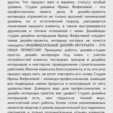
других. Что придаст вам и вашему статусу особый
уровень. Студия дизайна Ирины Фефеловой - это
профессионалы своего дела. В дизайн-проекте
интерьера отражается не только высокий технический
уровень, но и эстетический подход, учитываются
пожелания каждого клиента, а также выстраиваются
дружеские и теплые отношения с ними. Дизайнеры
студии дизайна интерьеров Ирины Фефеловой создают
такие дизайн-проекты, интерьер которых не хочется
покидать! ИНДИВИДУАЛЬНЫЙ ДИЗАЙН ИНТЕРЬЕРА - ЭТО
НАША ПРОФЕССИЯ! Принципы работы дизайн-студии
просты: дизайн интерьера под ключ с учетом
потребностей клиента, последних трендов в дизайне
интерьеров и мастерски проведенными строительными
работами. Многие новоселы боятся ремонта, а те, кто уже
прошел через него, не хотят повторять его снова. Студия
Ирины Фефеловой – команда профессионалов, знающая
все подводные камни процесса и получающие от него
удовольствие. Доверьте ваш дом профессионалам, и
дизайн интерьера приятно вас удивит! Студии дизайна
интерьеров есть, чем гордиться: тонкий вкус,
многолетний опыт работы, более сотни реализованных
проектов квартир и домов, внушительный пул надежных
партнеров и только положительные отзывы клиентов.