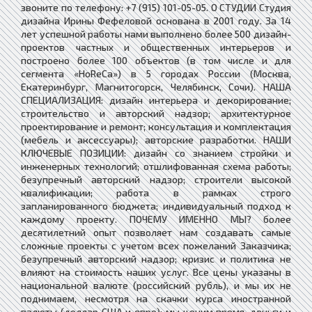
звоните по телефону: +7 (915) 101-05-05. О СТУДИИ Студия
дизайна Ирины Фефеловой основана в 2001 году. За 14
лет успешной работы нами выполнено более 500 дизайн-
проектов частных и общественных интерьеров и
построено более 100 объектов (в том числе и для
сегмента «HoReCa») в 5 городах России (Москва,
Екатеринбург, Магнитогорск, Челябинск, Сочи). НАША
СПЕЦИАЛИЗАЦИЯ: дизайн интерьера и декорирование;
строительство и авторский надзор; архитектурное
проектирование и ремонт; консультация и комплектация
(мебель и аксессуары); авторские разработки. НАШИ
КЛЮЧЕВЫЕ ПОЗИЦИИ: дизайн со знанием стройки и
инженерных технологий; отшлифованная схема работы;
безупречный авторский надзор; строители высокой
квалификации; работа в рамках строго
запланированного бюджета; индивидуальный подход к
каждому проекту. ПОЧЕМУ ИМЕННО МЫ? более
десятилетний опыт позволяет нам создавать самые
сложные проекты с учетом всех пожеланий Заказчика;
безупречный авторский надзор; кризис и политика не
влияют на стоимость наших услуг. Все цены указаны в
национальной валюте (российский рубль), и мы их не
поднимаем, несмотря на скачки курса иностранной
валюты (доллар США и евро); мы ценим время, деньги и