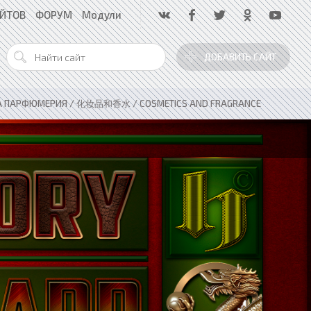
АЙТОВ
ФОРУМ
Модули
ДОБАВИТЬ САЙТ
А ПАРФЮМЕРИЯ / 化妆品和香水 / COSMETICS AND FRAGRANCE