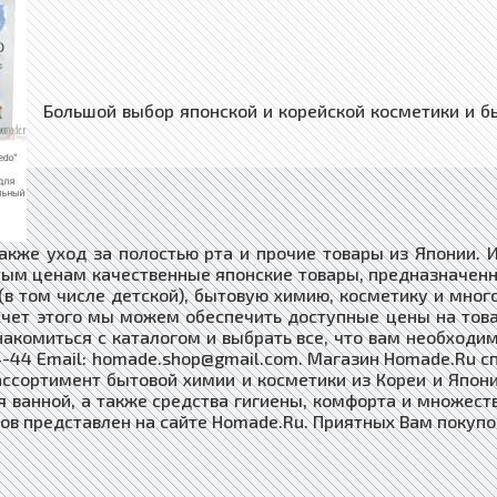
Большой выбор японской и корейской косметики и бы
также уход за полостью рта и прочие товары из Японии.
ым ценам качественные японские товары, предназначенн
(в том числе детской), бытовую химию, косметику и мн
 счет этого мы можем обеспечить доступные цены на тов
акомиться с каталогом и выбрать все, что вам необходим
7-44-44 Email: homade.shop@gmail.com. Магазин Homade.Ru 
ссортимент бытовой химии и косметики из Кореи и Японии
 ванной, а также средства гигиены, комфорта и множест
ов представлен на сайте Homade.Ru. Приятных Вам покупо