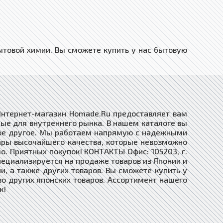
товой химии. Вы сможете купить у нас бытовую
 Интернет-магазин Homade.Ru предоставляет вам
ые для внутреннего рынка. В нашем каталоге вы
огое другое. Мы работаем напрямую с надежными
ары высочайшего качества, которые невозможно
о. Приятных покупок! КОНТАКТЫ Офис: 105203, г.
специализируется на продаже товаров из Японии и
, а также других товаров. Вы сможете купить у
во других японских товаров. Ассортимент нашего
к!