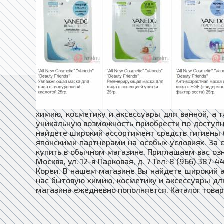
химию, косметику и аксессуары для ванной, а 
уникальную возможность приобрести по доступн
найдете широкий ассортимент средств гигиены 
японскими партнерами на особых условиях. За
купить в обычном магазине. Приглашаем вас озн
Москва, ул. 12-я Парковая, д. 7 Тел: 8 (966) 38
Кореи. В нашем магазине Вы найдете широкий а
нас бытовую химию, косметику и аксессуары для
магазина ежедневно пополняется. Каталог товар