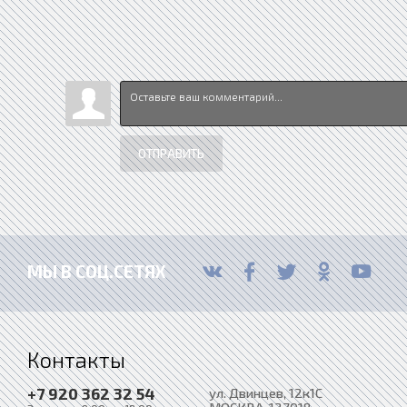
ОТПРАВИТЬ
МЫ В СОЦ.СЕТЯХ
Контакты
+7 920 362 32 54
ул. Двинцев, 12к1С
МОСКВА
, 127018