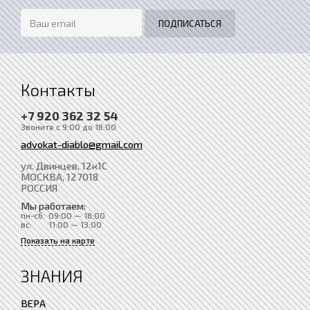
Контакты
+7 920 362 32 54
Звоните с 9:00 до 18:00
advokat-diablo@gmail.com
ул. Двинцев, 12к1С
МОСКВА
, 127018
РОССИЯ
Мы работаем:
пн-сб:
09:00 — 18:00
вс:
11:00 — 13:00
Показать на карте
ЗНАНИЯ
ВЕРА