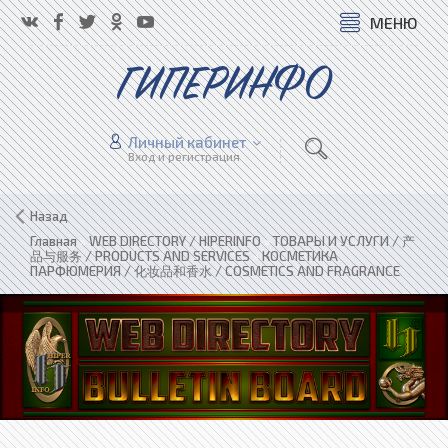
МЕНЮ
ГИПЕРИНФО
Личный кабинет
Вход и регистрация
Назад
Главная
»
WEB DIRECTORY / HIPERINFO
»
ТОВАРЫ И УСЛУГИ / 产
品与服务 / PRODUCTS AND SERVICES
»
КОСМЕТИКА
ПАРФЮМЕРИЯ / 化妆品和香水 / COSMETICS AND FRAGRANCE