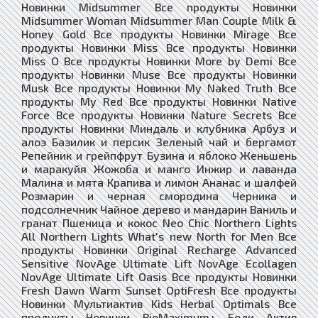
Новинки Midsummer Все продукты Новинки
Midsummer Woman Midsummer Man Couple Milk &
Honey Gold Все продукты Новинки Mirage Все
продукты Новинки Miss Все продукты Новинки
Miss O Все продукты Новинки More by Demi Все
продукты Новинки Muse Все продукты Новинки
Musk Все продукты Новинки My Naked Truth Все
продукты My Red Все продукты Новинки Native
Force Все продукты Новинки Nature Secrets Все
продукты Новинки Миндаль и клубника Арбуз и
алоэ Базилик и персик Зеленый чай и бергамот
Репейник и грейпфрут Бузина и яблоко Женьшень
и маракуйя Жожоба и манго Инжир и лаванда
Малина и мята Крапива и лимон Ананас и шалфей
Розмарин и черная смородина Черника и
подсолнечник Чайное дерево и мандарин Ваниль и
гранат Пшеница и кокос Neo Chic Northern Lights
All Northern Lights What's new North for Men Все
продукты Новинки Original Recharge Advanced
Sensitive NovAge Ultimate Lift NovAge Ecollagen
NovAge Ultimate Lift Oasis Все продукты Новинки
Fresh Dawn Warm Sunset OptiFresh Все продукты
Новинки Мультиактив Kids Herbal Optimals Все
продукты Новинки BioMaximum+ Боди Актив