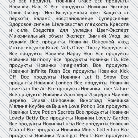
Go Все продукты Новинки Grace Все продукты
Новинки Hair X Все продукты Новинки Эксперт
Плюс Эксперт Нео Безупречный цвет Защита от
перхоти Баланс Восстановление Суперсияние
Здоровое сияние Шелковистая гладкость Красота
и сила Средства для укладки Цвет-Эксперт
Максимальный объем Эксперт Зимний Уход за
руками Все продукты Новинки Основной уход
Интенсив-уход Brazil Nuts Olive Cherry Happydisiac
Все продукты Новинки Happy Skin Все продукты
Новинки Harmony Все продукты Новинки I.D. Все
продукты Новинки Imagination Все продукты
Новинки Infinite Rush Все продукты Новинки Kick
Off Все продукты Новинки Let It Snow Все
продукты Новинки London Все продукты Новинки
Love is in the Air Все продукты Новинки Love Nature
Все продукты Новинки Алоэ вера Люцерна Чайное
дерево Олива Шиповник Виноград Ромашка
Малина Клубника Вишня Love Potion Все продукты
Новинки Love Potion Secrets Все продукты Новинки
Lovely Betty Все продукты Новинки Lovely Garden
Все продукты Новинки Lucia Все продукты Новинки
Manful Все продукты Новинки Men's Collection Все
продукты Новинки Midnight Pearl Все продукты