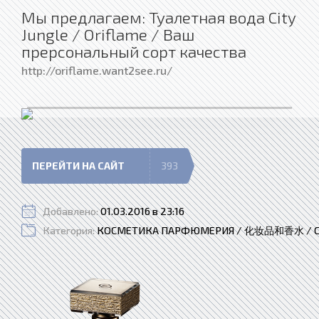
Мы предлагаем: Туалетная вода City
Jungle / Oriflame / Ваш
прерсональный сорт качества
http://oriflame.want2see.ru/
ПЕРЕЙТИ НА САЙТ
393
Добавлено:
01.03.2016 в 23:16
Категория:
КОСМЕТИКА ПАРФЮМЕРИЯ / 化妆品和香水 / CO