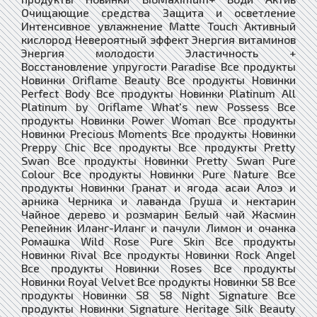
Очищающие средства Защита и осветление
Интенсивное увлажнение Matte Touch Активный
кислород Невероятный эффект Энергия витаминов
Энергия молодости Эластичность +
Восстановление упругости Paradise Все продукты
Новинки Oriflame Beauty Все продукты Новинки
Perfect Body Все продукты Новинки Platinum All
Platinum by Oriflame What's new Possess Все
продукты Новинки Power Woman Все продукты
Новинки Precious Moments Все продукты Новинки
Preppy Chic Все продукты Все продукты Pretty
Swan Все продукты Новинки Pretty Swan Pure
Colour Все продукты Новинки Pure Nature Все
продукты Новинки Гранат и ягода асаи Алоэ и
арника Черника и лаванда Груша и нектарин
Чайное дерево и розмарин Белый чай Жасмин
Репейник Иланг-Иланг и пачули Лимон и очанка
Ромашка Wild Rose Pure Skin Все продукты
Новинки Rival Все продукты Новинки Rock Angel
Все продукты Новинки Roses Все продукты
Новинки Royal Velvet Все продукты Новинки S8 Все
продукты Новинки S8 S8 Night Signature Все
продукты Новинки Signature Heritage Silk Beauty