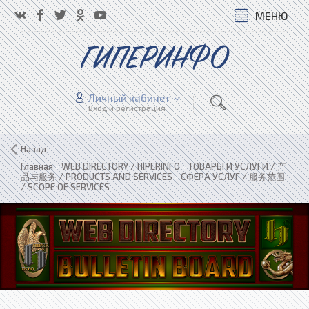
МЕНЮ
ГИПЕРИНФО
Личный кабинет
Вход и регистрация
Назад
Главная
»
WEB DIRECTORY / HIPERINFO
»
ТОВАРЫ И УСЛУГИ / 产
品与服务 / PRODUCTS AND SERVICES
»
СФЕРА УСЛУГ / 服务范围
/ SCOPE OF SERVICES