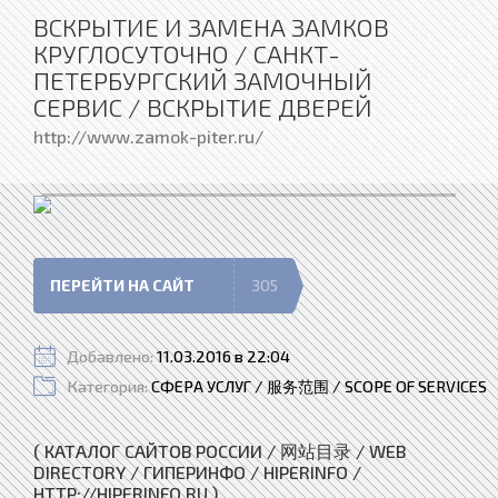
ВСКРЫТИЕ И ЗАМЕНА ЗАМКОВ
КРУГЛОСУТОЧНО / САНКТ-
ПЕТЕРБУРГСКИЙ ЗАМОЧНЫЙ
СЕРВИС / ВСКРЫТИЕ ДВЕРЕЙ
http://www.zamok-piter.ru/
ПЕРЕЙТИ НА САЙТ
305
Добавлено:
11.03.2016 в 22:04
Категория:
СФЕРА УСЛУГ / 服务范围 / SCOPE OF SERVICES
( КАТАЛОГ САЙТОВ РОССИИ / 网站目录 / WEB
DIRECTORY / ГИПЕРИНФО / HIPERINFO /
HTTP://HIPERINFO.RU )