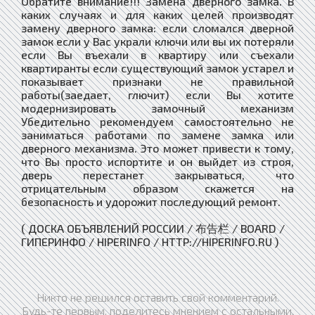
Обратите внимание!!! Замена дверного замка. В
каких случаях и для каких целей производят
замену дверного замка: если сломался дверной
замок если у Вас украли ключи или вы их потеряли
если Вы въехали в квартиру или съехали
квартиранты если существующий замок устарел и
показывает признаки не правильной
работы(заедает, глючит) если Вы хотите
модернизировать замочный механизм
Убедительно рекомендуем самостоятельно не
заниматься работами по замене замка или
дверного механизма. Это может привести к тому,
что Вы просто испортите и он выйдет из строя,
дверь перестанет закрываться, что
отрицательным образом скажется на
безопасность и удорожит последующий ремонт.
( ДОСКА ОБЪЯВЛЕНИЙ РОССИИ / 布告栏 / BOARD /
ГИПЕРИНФО / HIPERINFO / HTTP://HIPERINFO.RU )
Никто не решился оставить свой комментарий.
Будь-те первым, поделитесь мнением с остальными.