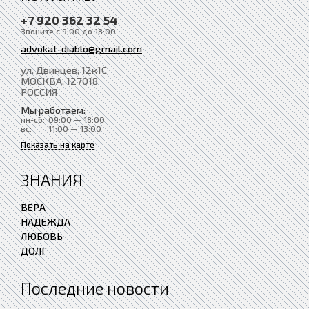
+7 920 362 32 54
Звоните с 9:00 до 18:00
advokat-diablo@gmail.com
ул. Двинцев, 12к1С
МОСКВА
, 127018
РОССИЯ
Мы работаем:
пн-сб:
09:00 — 18:00
вс:
11:00 — 13:00
Показать на карте
ЗНАНИЯ
ВЕРА
НАДЕЖДА
ЛЮБОВЬ
ДОЛГ
Последние новости