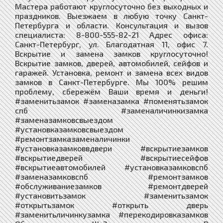
Мастера работают круглосуточно без выходных и
праздников. Выезжаем в любую точку Санкт-
Петербурга и области. Консультация и вызов
специалиста: 8-800-555-82-21 Адрес офиса:
Санкт-Петербург, ул. Благодатная 11, офис 7.
Вскрытие и замена замков круглосуточно!
Вскрытие замков, дверей, автомобилей, сейфов и
гаражей. Установка, ремонт и замена всех видов
замков в Санкт-Петербурге. Мы 100% решим
проблему, сбережём Ваши время и деньги!
#заменитьзамок #заменазамка #поменятьзамок
спб #заменаличинкизамка
#заменазамковсвыездом
#установказамковсвыездом
#ремонтзамказаменаличинки
#установказамковвдвери #вскрытиезамков
#вскрытиедверей #вскрытиесейфов
#вскрытиеавтомобилей #установказамковспб
#заменазамковспб #ремонтзамков
#обслуживаниезамков #ремонтдверей
#установитьзамок #заменитьзамок
#открытьзамок #открыть дверь
#заменитьличинкузамка #перекодировказамков