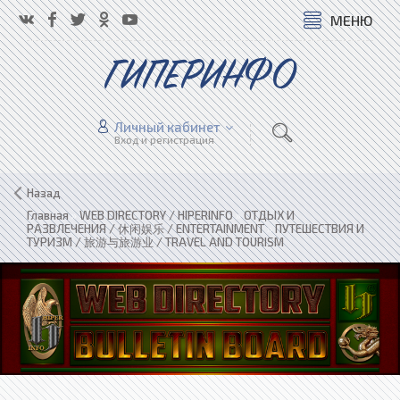
МЕНЮ
ГИПЕРИНФО
Личный кабинет
Вход и регистрация
Назад
Главная
»
WEB DIRECTORY / HIPERINFO
»
ОТДЫХ И
РАЗВЛЕЧЕНИЯ / 休闲娱乐 / ENTERTAINMENT
»
ПУТЕШЕСТВИЯ И
ТУРИЗМ / 旅游与旅游业 / TRAVEL AND TOURISM