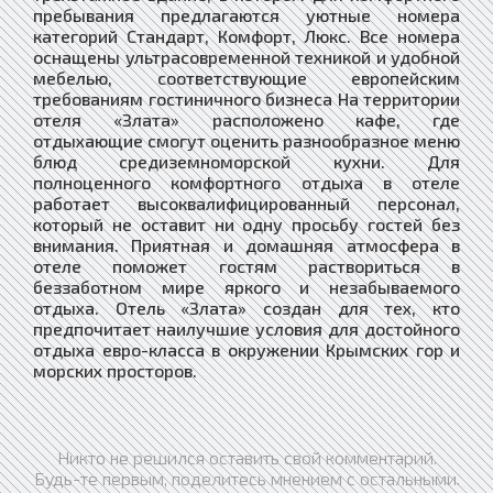
пребывания предлагаются уютные номера
категорий Стандарт, Комфорт, Люкс. Все номера
оснащены ультрасовременной техникой и удобной
мебелью, соответствующие европейским
требованиям гостиничного бизнеса На территории
отеля «Злата» расположено кафе, где
отдыхающие смогут оценить разнообразное меню
блюд средиземноморской кухни. Для
полноценного комфортного отдыха в отеле
работает высоквалифицированный персонал,
который не оставит ни одну просьбу гостей без
внимания. Приятная и домашняя атмосфера в
отеле поможет гостям раствориться в
беззаботном мире яркого и незабываемого
отдыха. Отель «Злата» создан для тех, кто
предпочитает наилучшие условия для достойного
отдыха евро-класса в окружении Крымских гор и
морских просторов.
Никто не решился оставить свой комментарий.
Будь-те первым, поделитесь мнением с остальными.