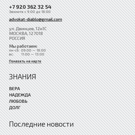
+7 920 362 32 54
Звоните с 9:00 до 18:00
advokat-diablo@gmail.com
ул. Двинцев, 12к1С
МОСКВА
, 127018
РОССИЯ
Мы работаем:
пн-сб:
09:00 — 18:00
вс:
11:00 — 13:00
Показать на карте
ЗНАНИЯ
ВЕРА
НАДЕЖДА
ЛЮБОВЬ
ДОЛГ
Последние новости