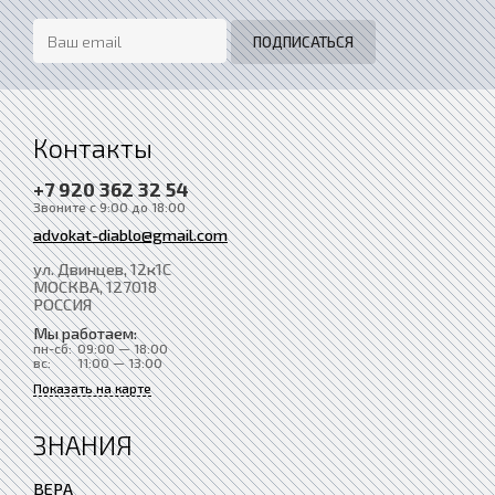
Контакты
+7 920 362 32 54
Звоните с 9:00 до 18:00
advokat-diablo@gmail.com
ул. Двинцев, 12к1С
МОСКВА
, 127018
РОССИЯ
Мы работаем:
пн-сб:
09:00 — 18:00
вс:
11:00 — 13:00
Показать на карте
ЗНАНИЯ
ВЕРА