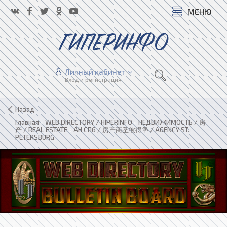
МЕНЮ
ГИПЕРИНФО
Личный кабинет
Вход и регистрация
Назад
Главная
»
WEB DIRECTORY / HIPERINFO
»
НЕДВИЖИМОСТЬ / 房
产 / REAL ESTATE
»
АН СПб / 房产商圣彼得堡 / AGENCY ST.
PETERSBURG