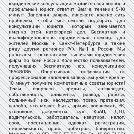
юридические консультации. Задайте свой вопрос и
профильный юрист ответит Вам в течении 5-10
минут! Заполняя заявку, изложите кратко суть
проблемы, чтобы мы смогли подобрать для
консультации юриста, который занимается
именно этой категорией дел. Бесплатная и
квалифицированная юридическая помощь для
жителей Москвы и Санкт-Петербурга, а также
ряду других регионов РФ. №1 в России Мы
работаем с несколькими тысячами юридических
фирм по всей России Количество пользователей,
получивших бесплатную юр. консультацию:
16648086 Оперативная информация от
профессионалов Заполнив заявку, вы уже через 5-
10 минут получите компетентные советы юриста!
Темы вопросов кредиты, автокредит,
собственность, алименты, развод, работа,
больничный, иск, наследство, товар, претензия,
жалоба, что может быть, армия, военкомат, УК,
уголовное, документы, суд, КоАП, ДТП,
водительское, работодатель, квартира, налог,
срок, преступление, адвокат, регистрация,
недвижимость, право, арбитраж, банкротство.
Москва 8 (495) 780-57-98 Пн-Вс (9:00-21:00)