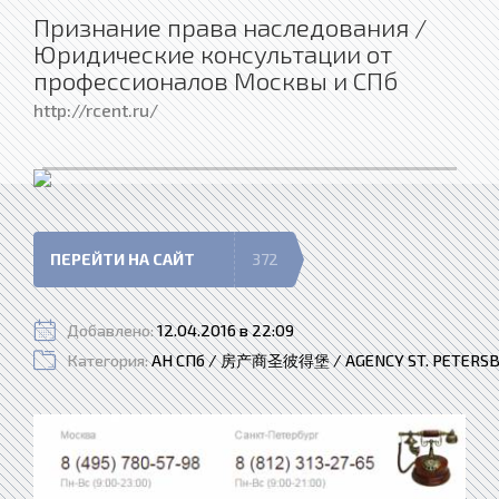
Признание права наследования /
Юридические консультации от
профессионалов Москвы и СПб
http://rcent.ru/
ПЕРЕЙТИ НА САЙТ
372
Добавлено:
12.04.2016 в 22:09
Категория:
АН СПб / 房产商圣彼得堡 / AGENCY ST. PETERS