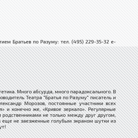
ем Братьев по Разуму: тел. (495) 229-35-32 e-
стетика. Много абсурда, много парадоксального. В
оводитель Театра "Братья по Разуму" писатель и
ександр Морозов, постоянные участники всех
» и конечно же, «Кривое зеркало». Регулярные
и родственниками не только между друг другом,
на еще не заезженные голубым экраном шутки из
ут!