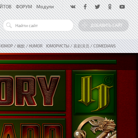
АЙТОВ
ФОРУМ
Модули
ДОБАВИТЬ САЙТ
»
ЮМОР / 幽默 / HUMOR
»
ЮМОРИСТЫ / 喜剧演员 / COMEDIANS