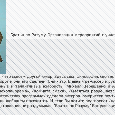
Братья по Разуму Организация мероприятий с участи
" - это совсем другой юмор. Здесь своя философия, своя э
от и они его сделали. Они - это: Главный режиссёр и рук
ярные и талантливые юмористы: Михаил Церешенко и Ал
мехопанорама», «Комната смеха», «Смеяться разрешается
истических программах сделали актеров-юмористов почт
ши любящем похохотать. И если Вы хотите реагировать 
едставление не раздумывая. "Братья по Разуму" Вас уже жд