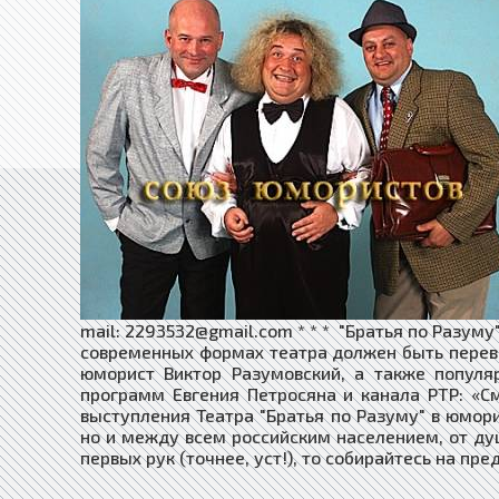
mail: 2293532@gmail.com * * * "Братья по Разуму
современных формах театра должен быть перевор
юморист Виктор Разумовский, а также попул
программ Евгения Петросяна и канала РТР: «С
выступления Театра "Братья по Разуму" в юмор
но и между всем российским населением, от ду
первых рук (точнее, уст!), то собирайтесь на пр