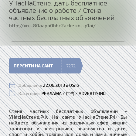
УНасНаСтене: дать бесплатное
объявление о работе / Стена
частных бесплатных объявлений
http://xn--80aapa0bbc2acke.xn--p1ai/
ПЕРЕЙТИ НА САЙТ
7272
Добавлено:
22.06.2013 в 05:15
Категория:
РЕКЛАМА / 广告 / ADVERTISING
Стена частных бесплатных объявлений -
УНасНаСтене.РФ. На сайте УНасНаСтене.РФ Вы
найдете объявления из различных сфер жизни:
транспорт и электроника, знакомства и дети,
спорт и хобби, товары для дома и дачи, личные