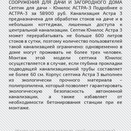
СООРУЖЕНИЯ ДЛЯ ДАЧИ И ЗАГОРОДНОГО ДОМА
Септик для дачи - Юнилос АСТРА-3 Подробнее о
АСТРА-3 за 58900 руб. Канализация Астра 3
предназначена для обработки стоков на даче и в
небольших коттеджах, лишенных доступа к
центральной канализации. Септик Юнилос Астра 3
может перерабатывать не больше 600 литров
стоков в сутки, поэтому количество пользователей
такой канализацией ограничено: одновременно в
доме могут проживать не более трех человек.
Монтаж этой модели септика Юнилос
осуществляется в случае, если глубина прокладки
подводящей канализационной трубы составляет
не более 60 см. Корпус септика Астра 3 выполнен
из экологически прочного материала –
полипропилена, который позволяет гарантировать
экологическую безопасность автономной
канализации, а также избавляет от
необходимости бетонирования станции при ее
монтаже.
Никто не решился оставить свой комментарий.