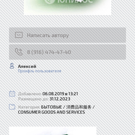
Написать автору
8 (916) 474-47-40
Алексей
Проифль пользователя
Добавлено:
06.08.2019 в 13:21
Размещено до:
31.12.2023
Категория:
БЫТОВЫЕ / 消费品和服务 /
CONSUMER GOODS AND SERVICES