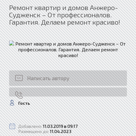
Ремонт квартир и домов Анжеро-
Судженск – От профессионалов.
Гарантия. Делаем ремонт красиво!
Написать автору
Гость
Добавлено:
11.03.2019 в 09:17
Размещено до:
11.04.2023