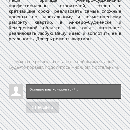
профессиональных строителей, готова в
кратчайшие сроки, реализовать самые сложные
проекты по капитальному и косметическому
ремонту квартир, в Анжеро-Судженске и
Кемеровской области. Наш опыт позволяет
реализовать любую Вашу идею и воплотить её в
реальность. Доверь ремонт квартиры.
Никто не решился оставить свой комментарий.
Будь-те первым, поделитесь мнением с остальными.
ОТПРАВИТЬ