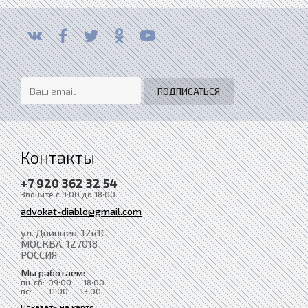
Контакты
+7 920 362 32 54
Звоните с 9:00 до 18:00
advokat-diablo@gmail.com
ул. Двинцев, 12к1С
МОСКВА
, 127018
РОССИЯ
Мы работаем:
пн-сб:
09:00 — 18:00
вс:
11:00 — 13:00
Показать на карте