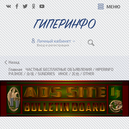
МЕНЮ
ГИПЕРИНФО
Личный кабинет
Вход и регистрация
Назад
Главная
»
ЧАСТНЫЕ БЕСПЛАТНЫЕ ОБЪЯВЛЕНИЯ / HIPERINFO
»
РАЗНОЕ / 杂项 / SUNDRIES
»
ИНОЕ / 其他 / OTHER