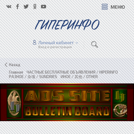
МЕНЮ
ГИПЕРИНФО
Личный кабинет
Вход и регистрация
Назад
Главная
»
ЧАСТНЫЕ БЕСПЛАТНЫЕ ОБЪЯВЛЕНИЯ / HIPERINFO
»
РАЗНОЕ / 杂项 / SUNDRIES
»
ИНОЕ / 其他 / OTHER