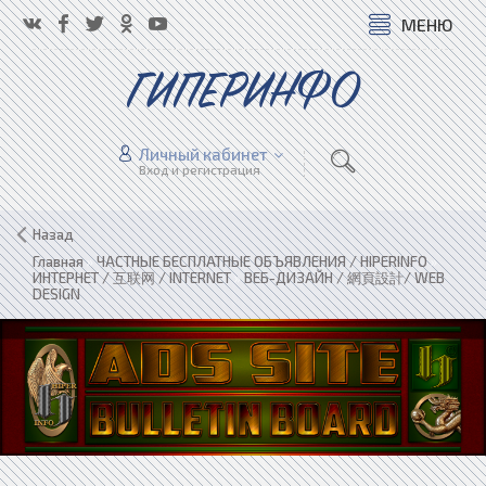
МЕНЮ
ГИПЕРИНФО
Личный кабинет
Вход и регистрация
Назад
Главная
»
ЧАСТНЫЕ БЕСПЛАТНЫЕ ОБЪЯВЛЕНИЯ / HIPERINFO
»
ИНТЕРНЕТ / 互联网 / INTERNET
»
ВЕБ-ДИЗАЙН / 網頁設計/ WEB
DESIGN