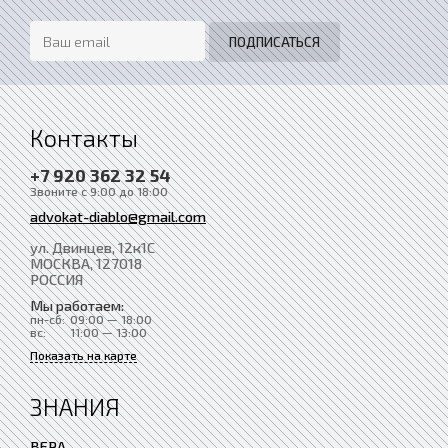
Контакты
+7 920 362 32 54
Звоните с 9:00 до 18:00
advokat-diablo@gmail.com
ул. Двинцев, 12к1С
МОСКВА
, 127018
РОССИЯ
Мы работаем:
пн-сб:
09:00 — 18:00
вс:
11:00 — 13:00
Показать на карте
ЗНАНИЯ
ВЕРА