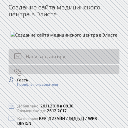
Создание сайта медицинского
центра в Элисте
Написать автору
Гость
Проифль пользователя
Добавлено:
26.11.2016 в 08:38
Размещено до:
26.12.2017
Категория:
ВЕБ-ДИЗАЙН / 網頁設計/ WEB
DESIGN