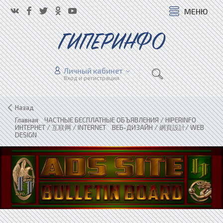
МЕНЮ
ГИПЕРИНФО
Личный кабинет
Вход и регистрация
Назад
Главная
»
ЧАСТНЫЕ БЕСПЛАТНЫЕ ОБЪЯВЛЕНИЯ / HIPERINFO
»
ИНТЕРНЕТ / 互联网 / INTERNET
»
ВЕБ-ДИЗАЙН / 網頁設計/ WEB
DESIGN